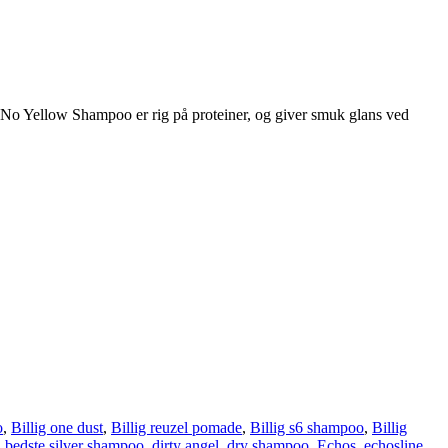
 No Yellow Shampoo er rig på proteiner, og giver smuk glans ved
o
,
Billig one dust
,
Billig reuzel pomade
,
Billig s6 shampoo
,
Billig
 bedste silver shampoo
,
dirty angel
,
dry shampoo
,
Echos
,
echosline
,