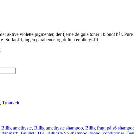
ktive violette pigmenter, der fjerne de gule toner i blondt hår. Pure
 Sulfat-fri, ingen parabener, og duften er allergi-fri.
.
,
Trontveit
,
Billig amethyste
,
Billig amethyste shampoo
,
Billig fragt på s6 shampo
 i danmark
,
Billigst i DK
,
Billigste S6 shampoo
,
blond
,
conditioner
,
Den