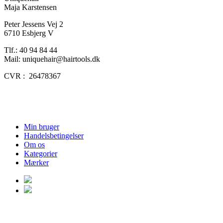
Maja Karstensen
Peter Jessens Vej 2
6710 Esbjerg V
Tlf.: 40 94 84 44
Mail: uniquehair@hairtools.dk
CVR : 26478367
Min bruger
Handelsbetingelser
Om os
Kategorier
Mærker