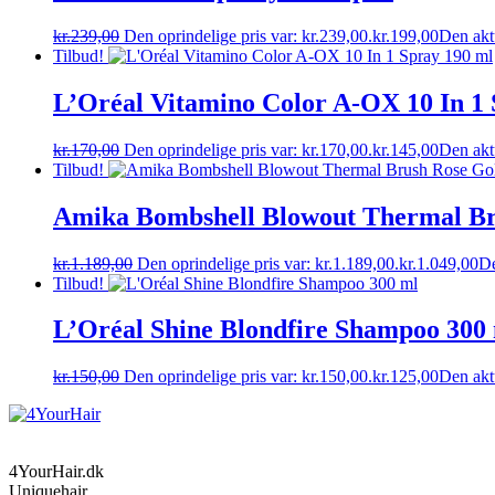
kr.
239,00
Den oprindelige pris var: kr.239,00.
kr.
199,00
Den aktu
Tilbud!
L’Oréal Vitamino Color A-OX 10 In 1 
kr.
170,00
Den oprindelige pris var: kr.170,00.
kr.
145,00
Den aktu
Tilbud!
Amika Bombshell Blowout Thermal Br
kr.
1.189,00
Den oprindelige pris var: kr.1.189,00.
kr.
1.049,00
De
Tilbud!
L’Oréal Shine Blondfire Shampoo 300
kr.
150,00
Den oprindelige pris var: kr.150,00.
kr.
125,00
Den aktu
4YourHair.dk
Uniquehair