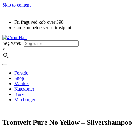
Skip to content
Fri fragt ved køb over 398,-
Gode anmeldelser på trustpilot
Søg varer...
×
Forside
Shop
Mærker
Kategorier
Kurv
Min bruger
Trontveit Pure No Yellow – Silvershampoo