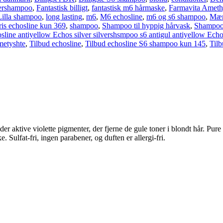
vershampoo
,
Fantastisk billigt
,
fantastisk m6 hårmaske
,
Farmavita Ameth
Lilla shampoo
,
long lasting
,
m6
,
M6 echosline
,
m6 og s6 shampoo
,
Mær
is echosline kun 369
,
shampoo
,
Shampoo til hyppig hårvask
,
Shampoo t
osline antiyellow Echos silver silvershsmpoo s6 antigul antiyellow Ech
metyshte
,
Tilbud echosline
,
Tilbud echosline S6 shampoo kun 145
,
Tilb
ktive violette pigmenter, der fjerne de gule toner i blondt hår. Pure
 Sulfat-fri, ingen parabener, og duften er allergi-fri.