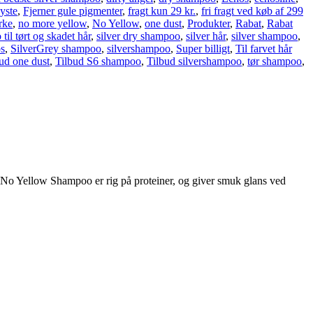
yste
,
Fjerner gule pigmenter
,
fragt kun 29 kr.
,
fri fragt ved køb af 299
ke
,
no more yellow
,
No Yellow
,
one dust
,
Produkter
,
Rabat
,
Rabat
il tørt og skadet hår
,
silver dry shampoo
,
silver hår
,
silver shampoo
,
os
,
SilverGrey shampoo
,
silvershampoo
,
Super billigt
,
Til farvet hår
ud one dust
,
Tilbud S6 shampoo
,
Tilbud silvershampoo
,
tør shampoo
,
 No Yellow Shampoo er rig på proteiner, og giver smuk glans ved