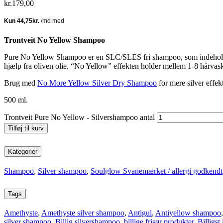
kr.
179,00
Trontveit No Yellow Shampoo
Pure No Yellow Shampoo er en SLC/SLES fri shampoo, som indeholder a
hjælp fra oliven olie. “No Yellow” effekten holder mellem 1-8 hårvaske.
Brug med
No More Yellow Silver Dry Shampoo
for mere silver effekt
500 ml.
Trontveit Pure No Yellow - Silvershampoo antal
Tilføj til kurv
Kategorier
Shampoo
,
Silver shampoo
,
Soulglow Svanemærket / allergi godkendt
Tags
Amethyste
,
Amethyste silver shampoo
,
Antigul
,
Antiyellow shampoo
silver shampoo
,
Billig silvershampoo
,
billige frisør produkter
,
Billigst