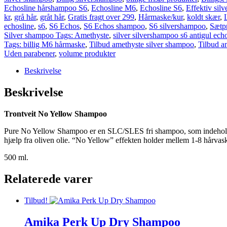
Echosline hårshampoo S6
,
Echosline M6
,
Echosline S6
,
Effektiv sil
kr
,
grå hår
,
gråt hår
,
Gratis fragt over 299
,
Hårmaske/kur
,
koldt skær
,
echosline
,
s6
,
S6 Echos
,
S6 Echos shampoo
,
S6 silvershampoo
,
Sætpr
Silver shampoo Tags: Amethyste
,
silver silvershampoo s6 antigul ech
Tags: billig M6 hårmaske
,
Tilbud amethyste silver shampoo
,
Tilbud a
Uden parabener
,
volume produkter
Beskrivelse
Beskrivelse
Trontveit No Yellow Shampoo
Pure No Yellow Shampoo er en SLC/SLES fri shampoo, som indeholder a
hjælp fra oliven olie. “No Yellow” effekten holder mellem 1-8 hårvaske.
500 ml.
Relaterede varer
Tilbud!
Amika Perk Up Dry Shampoo