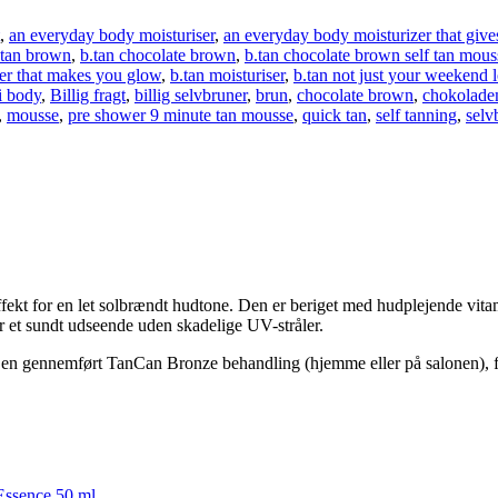
,
an everyday body moisturiser
,
an everyday body moisturizer that gives
.tan brown
,
b.tan chocolate brown
,
b.tan chocolate brown self tan mous
iser that makes you glow
,
b.tan moisturiser
,
b.tan not just your weekend 
li body
,
Billig fragt
,
billig selvbruner
,
brun
,
chocolate brown
,
chokolade
,
mousse
,
pre shower 9 minute tan mousse
,
quick tan
,
self tanning
,
selv
ekt for en let solbrændt hudtone. Den er beriget med hudplejende vita
 et sundt udseende uden skadelige UV-stråler.
er en gennemført TanCan Bronze behandling (hjemme eller på salonen), f