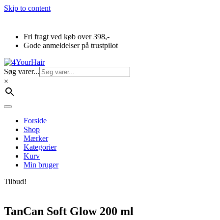
Skip to content
Fri fragt ved køb over 398,-
Gode anmeldelser på trustpilot
Søg varer...
×
Forside
Shop
Mærker
Kategorier
Kurv
Min bruger
Tilbud!
TanCan Soft Glow 200 ml