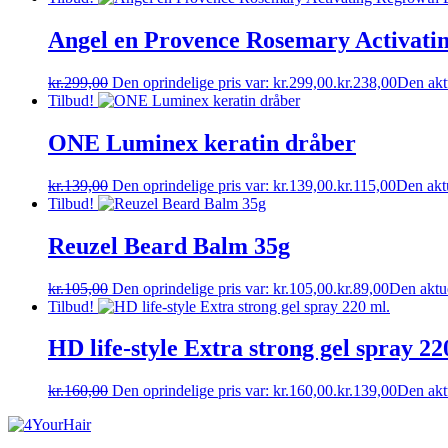
Angel en Provence Rosemary Activatin
kr.
299,00
Den oprindelige pris var: kr.299,00.
kr.
238,00
Den aktu
Tilbud!
ONE Luminex keratin dråber
kr.
139,00
Den oprindelige pris var: kr.139,00.
kr.
115,00
Den aktu
Tilbud!
Reuzel Beard Balm 35g
kr.
105,00
Den oprindelige pris var: kr.105,00.
kr.
89,00
Den aktue
Tilbud!
HD life-style Extra strong gel spray 22
kr.
160,00
Den oprindelige pris var: kr.160,00.
kr.
139,00
Den aktu