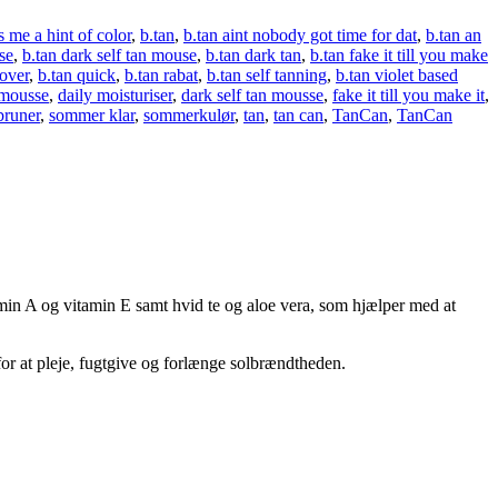
 me a hint of color
,
b.tan
,
b.tan aint nobody got time for dat
,
b.tan an
se
,
b.tan dark self tan mouse
,
b.tan dark tan
,
b.tan fake it till you make
lover
,
b.tan quick
,
b.tan rabat
,
b.tan self tanning
,
b.tan violet based
mousse
,
daily moisturiser
,
dark self tan mousse
,
fake it till you make it
,
bruner
,
sommer klar
,
sommerkulør
,
tan
,
tan can
,
TanCan
,
TanCan
min A og vitamin E samt hvid te og aloe vera, som hjælper med at
or at pleje, fugtgive og forlænge solbrændtheden.