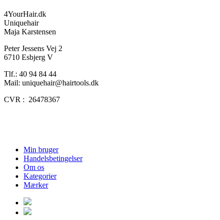
4YourHair.dk
Uniquehair
Maja Karstensen
Peter Jessens Vej 2
6710 Esbjerg V
Tlf.: 40 94 84 44
Mail: uniquehair@hairtools.dk
CVR : 26478367
Min bruger
Handelsbetingelser
Om os
Kategorier
Mærker