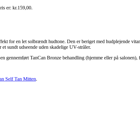
ris er: kr.159,00.
ekt for en let solbrændt hudtone. Den er beriget med hudplejende vita
 et sundt udseende uden skadelige UV-stråler.
er en gennemført TanCan Bronze behandling (hjemme eller på salonen), f
n Self Tan Mitten
.