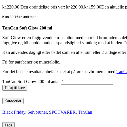
kr.
220,00
Den oprindelige pris var: kr.220,00.
kr.
159,00
Den aktuelle p
TanCan Soft Glow 200 ml
Soft Glow er en fugtgivende kropslotion med en mild brun-uden-soleff
fugtgive og bibeholde hudens spændstighed samtidig med at huden får
Kan anvendes dagligt efter badet som en after-sun eller 2-3 dage eft
Fri for parabener og mineralolie.
For det bedste resultat anbefales det at påføre selvbruneren med
TanCa
TanCan Soft Glow 200 ml antal
Tilføj til kurv
Kategorier
Black Friday
,
Selvbruner
,
SPOTVARER
,
TanCan
Tags