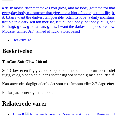
a daily moisturiser that makes you glow
,
aint no body got time for that
everyday body moisturiser that gives me a hint of color
,
b.tan billig
,
b
it
,
b.tan i want the darkest tan possible
,
b.tan its love. a daily moistur
trouble in a dark self tan mousse
,
b.u.b.
,
bali body
,
balibody
,
billig ba
Fri fragt
,
glow
,
gradual tan
,
gratis
,
i want the darkest tan possible
,
low
Mousse
,
tanned AF
,
tanned af fuck
,
violet based
Beskrivelse
Beskrivelse
TanCan Soft Glow 200 ml
Soft Glow er en fugtgivende kropslotion med en mild brun-uden-soleff
fugtgive og bibeholde hudens spændstighed samtidig med at huden får
Kan anvendes dagligt efter badet som en after-sun eller 2-3 dage eft
Fri for parabener og mineralolie.
Relaterede varer
Tilbud!