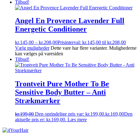
Tilbud!
Angel En Provence Lavender Full
Energetic Conditioner
kr.
145,00
–
kr.
208,00
Prisinterval: kr.145,00 til kr.208,00
Vælg muligheder
Dette vare har flere varianter. Mulighederne
kan vælges på varesiden
Tilbud!
Trontveit Pure Mother To Be
Sensitive Body Butter – Anti
Strækmærker
kr.
199,00
Den oprindelige pris var: kr.199,00.
kr.
169,00
Den
aktuelle pris er: kr.169,00.
Læs mere