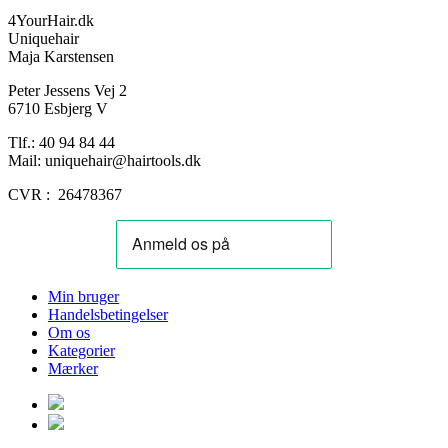
4YourHair.dk
Uniquehair
Maja Karstensen
Peter Jessens Vej 2
6710 Esbjerg V
Tlf.: 40 94 84 44
Mail: uniquehair@hairtools.dk
CVR : 26478367
Min bruger
Handelsbetingelser
Om os
Kategorier
Mærker