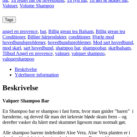
hår
,
Til fedtet hår og hovedbund
,
Til lyst hår
,
Til tørt & skadet hår
,
Valquer
,
Volume Shampoo
Tags
angel en provence
,
bar
,
Billig grean tea Balsam
,
Billig grean tea
Conditioner
,
Billige hårprodukter
,
conditioner
,
Hjælp mod
hovedbundsproblemer
,
hovedbundsproblemer
,
Mod sart hovedbund
,
mod skæl
,
sart hovedbund
,
shampoo bar
,
shampoobar
,
skælbalsam
,
Tilbud Angel en provence
,
valquer
,
valquer shampoo
,
valquershampoo
Beskrivelse
Yderligere information
Beskrivelse
Valquer Shampoo Bar
En Shampoo bar er shampoo i fast form, hvor man gnider ”baren” i
hænderne, og derved får man det lækreste bløde skum frem – og
derefter vasker du håret med skummet ligesom man normalt gør.
Alle shampoo barene indeholder Aloe Vera. Aloe Vera planten er i