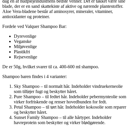
dag én af hudplejeindustriens bedste venner. Det er takket være sine
blade, der er en sand skattekiste af aktive og nærende plantestoffer.
Aloe Vera-bladene består af aminosyrer, mineraler, vitaminer,
antioxidanter og proteiner.
Fordele ved Valquer Shampoo Bar:
Dyrevenlige
Veganske
Miljøvenlige
Plastikfri
Rejsevenlige
De er 50g, hvilket svarer til ca. 400-600 ml shampoo.
Shampoo baren findes i 4 varianter:
Sky Shampoo – til normalt hår. Indeholder vindruekerneolie
som tilføjer fugt og beskytter håret.
Pure Shampoo – til fedtet hår. Indeholder pebermynteolie som
virker forfriskende og renser hovedbunden for fedt.
Petal Shampoo – til tørt hår. Indeholder kokosolie som reparer
og beskytter håret.
Sunset Family Shampoo – til alle hårtyper. Indeholder
havreprotein som beskytter og virker blødgørende.