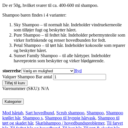
De er 50g, hvilket svarer til ca. 400-600 ml shampoo.
Shampoo baren findes i 4 varianter:
Sky Shampoo – til normalt hår. Indeholder vindruekerneolie
som tilføjer fugt og beskytter håret.
Pure Shampoo – til fedtet hår. Indeholder pebermynteolie som
virker forfriskende og renser hovedbunden for fedt.
Petal Shampoo – til tørt hår. Indeholder kokosolie som reparer
og beskytter håret.
Sunset Family Shampoo – til alle hårtyper. Indeholder
havreprotein som beskytter og virker blødgørende.
stoerrelse
Ryd
Valquer Shampoo Bar antal
Tilføj til kurv
Varenummer (SKU):
N/A
Kategorier
Mod hårtab
,
Sart hovedbund
,
Scrub shampoo
,
Shampoo
,
Shampoo
krøllet hår
,
Shampoo s
,
Shampoo til hyppig hårvask
,
Shampoo til
tørt og skadet hår
,
Skælshampoo / hovedbundsproblemer
,
Til farvet