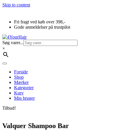
Skip to content
Fri fragt ved køb over 398,-
Gode anmeldelser på trustpilot
Søg varer...
×
Forside
Shop
Mærker
Kategorier
Kurv
Min bruger
Tilbud!
Valquer Shampoo Bar