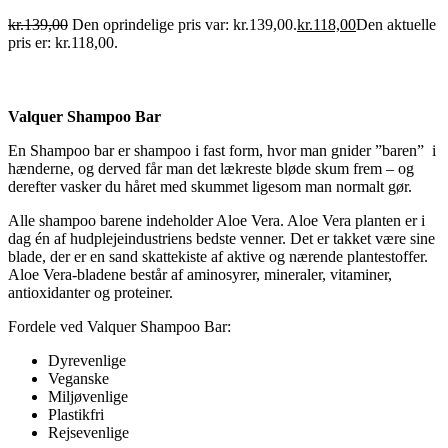
kr.
139,00
Den oprindelige pris var: kr.139,00.
kr.
118,00
Den aktuelle
pris er: kr.118,00.
Valquer Shampoo Bar
En Shampoo bar er shampoo i fast form, hvor man gnider ”baren” i
hænderne, og derved får man det lækreste bløde skum frem – og
derefter vasker du håret med skummet ligesom man normalt gør.
Alle shampoo barene indeholder Aloe Vera. Aloe Vera planten er i
dag én af hudplejeindustriens bedste venner. Det er takket være sine
blade, der er en sand skattekiste af aktive og nærende plantestoffer.
Aloe Vera-bladene består af aminosyrer, mineraler, vitaminer,
antioxidanter og proteiner.
Fordele ved Valquer Shampoo Bar:
Dyrevenlige
Veganske
Miljøvenlige
Plastikfri
Rejsevenlige