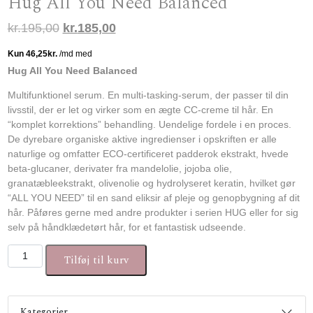
Hug All You Need Balanced
Den oprindelige pris var: kr.195,00.
Den aktuelle pris er: kr.185,00.
kr.
195,00
kr.
185,00
Hug All You Need Balanced
Multifunktionel serum. En multi-tasking-serum, der passer til din
livsstil, der er let og virker som en ægte CC-creme til hår. En
“komplet korrektions” behandling. Uendelige fordele i en proces.
De dyrebare organiske aktive ingredienser i opskriften er alle
naturlige og omfatter ECO-certificeret padderok ekstrakt, hvede
beta-glucaner, derivater fra mandelolie, jojoba olie,
granatæbleekstrakt, olivenolie og hydrolyseret keratin, hvilket gør
“ALL YOU NEED” til en sand eliksir af pleje og genopbygning af dit
hår. Påføres gerne med andre produkter i serien HUG eller for sig
selv på håndklædetørt hår, for et fantastisk udseende.
Hug All You Need Balanced antal
Tilføj til kurv
Kategorier