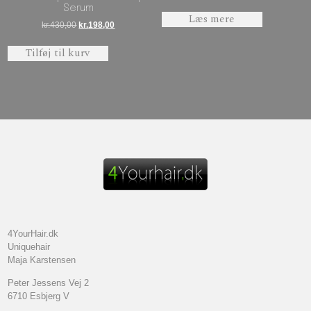
Serum
Læs mere
Den oprindelige pris var: kr.430,00.
Den aktuelle pris er: kr.198,00.
kr.
430,00
kr.
198,00
Tilføj til kurv
4YourHair.dk
Uniquehair
Maja Karstensen
Peter Jessens Vej 2
6710 Esbjerg V