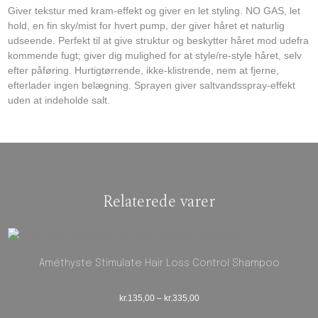
Giver tekstur med kram-effekt og giver en let styling. NO GAS, let
hold, en fin sky/mist for hvert pump, der giver håret et naturlig
udseende. Perfekt til at give struktur og beskytter håret mod udefra
kommende fugt; giver dig mulighed for at style/re-style håret, selv
efter påføring. Hurtigtørrende, ikke-klistrende, nem at fjerne,
efterlader ingen belægning. Sprayen giver saltvandsspray-effekt
uden at indeholde salt.
Relaterede varer
Améthyste Stimulate Hair Loss Control Shampoo
Prisinterval: kr.135,00 til kr.335
kr.
135,00
–
kr.
335,00
Dette vare har flere varianter. Mulighederne 