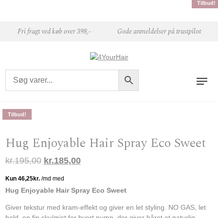
Tilbud!
Tilbud!
Tilbud!
Tilbud!
Skip to content
Fri fragt ved køb over 398,-
Gode anmeldelser på trustpilot
Tilbud!
Hug Enjoyable Hair Spray Eco Sweet
Den oprindelige pris var: kr.195,00.
Den aktuelle pris er: kr.185,00.
kr.
195,00
kr.
185,00
Hug Enjoyable Hair Spray Eco Sweet
Giver tekstur med kram-effekt og giver en let styling. NO GAS, let
hold, en fin sky/mist for hvert pump, der giver håret et naturlig