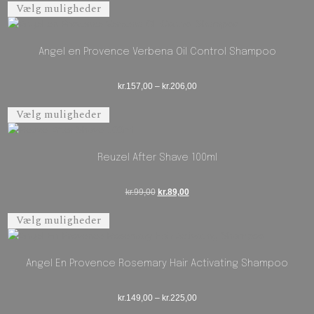
Vælg muligheder
Angel en Provence Verbena Oil Control Shampoo
Prisinterval: kr.157,00 til kr.206
kr.
157,00
–
kr.
206,00
Dette vare har flere varianter. Mulighederne 
Vælg muligheder
Reuzel After Shave 100ml
Den oprindelige pris var: kr.99,00.
Den aktuelle pris er: kr.89,00.
kr.
99,00
kr.
89,00
Dette vare har flere varianter. Mulighederne 
Vælg muligheder
Angel En Provence Rosemary Hair Activating Shampoo
Prisinterval: kr.149,00 til kr.225
kr.
149,00
–
kr.
225,00