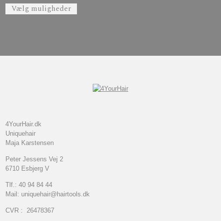
Dette vare har flere varianter. Mulighederne 
Vælg muligheder
4YourHair.dk
Uniquehair
Maja Karstensen
Peter Jessens Vej 2
6710 Esbjerg V
Tlf.: 40 94 84 44
Mail: uniquehair@hairtools.dk
CVR : 26478367