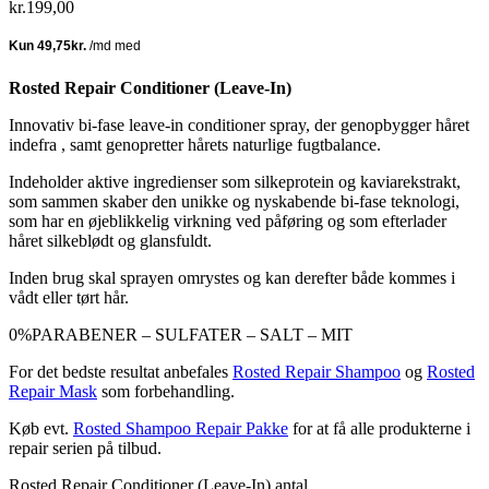
kr.
199,00
Rosted Repair Conditioner (Leave-In)
Innovativ bi-fase leave-in conditioner spray, der genopbygger håret
indefra , samt genopretter hårets naturlige fugtbalance.
Indeholder aktive ingredienser som silkeprotein og kaviarekstrakt,
som sammen skaber den unikke og nyskabende bi-fase teknologi,
som har en øjeblikkelig virkning ved påføring og som efterlader
håret silkeblødt og glansfuldt.
Inden brug skal sprayen omrystes og kan derefter både kommes i
vådt eller tørt hår.
0%
PARABENER – SULFATER – SALT – MIT
For det bedste resultat anbefales
Rosted Repair Shampoo
og
Rosted
Repair Mask
som forbehandling.
Køb evt.
Rosted Shampoo Repair Pakke
for at få alle produkterne i
repair serien på tilbud.
Rosted Repair Conditioner (Leave-In) antal