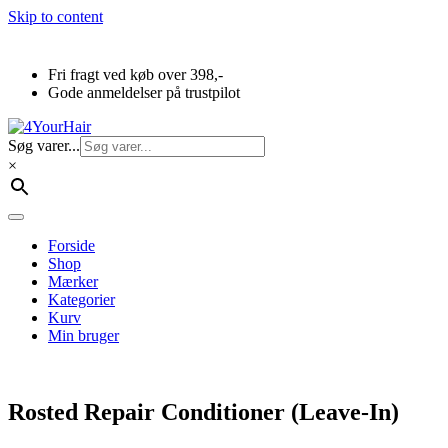
Skip to content
Fri fragt ved køb over 398,-
Gode anmeldelser på trustpilot
Søg varer...
×
Forside
Shop
Mærker
Kategorier
Kurv
Min bruger
Rosted Repair Conditioner (Leave-In)