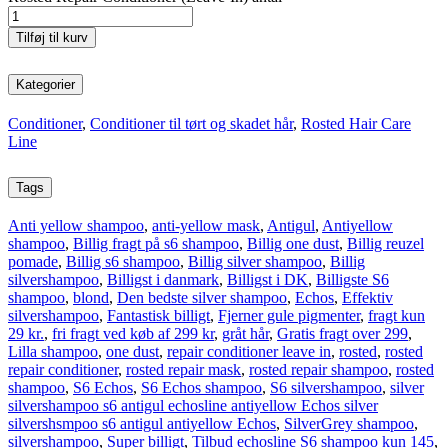
Tilføj til kurv
Kategorier
Conditioner
,
Conditioner til tørt og skadet hår
,
Rosted Hair Care
Line
Tags
Anti yellow shampoo
,
anti-yellow mask
,
Antigul
,
Antiyellow
shampoo
,
Billig fragt på s6 shampoo
,
Billig one dust
,
Billig reuzel
pomade
,
Billig s6 shampoo
,
Billig silver shampoo
,
Billig
silvershampoo
,
Billigst i danmark
,
Billigst i DK
,
Billigste S6
shampoo
,
blond
,
Den bedste silver shampoo
,
Echos
,
Effektiv
silvershampoo
,
Fantastisk billigt
,
Fjerner gule pigmenter
,
fragt kun
29 kr.
,
fri fragt ved køb af 299 kr
,
gråt hår
,
Gratis fragt over 299
,
Lilla shampoo
,
one dust
,
repair conditioner leave in
,
rosted
,
rosted
repair conditioner
,
rosted repair mask
,
rosted repair shampoo
,
rosted
shampoo
,
S6 Echos
,
S6 Echos shampoo
,
S6 silvershampoo
,
silver
silvershampoo s6 antigul echosline antiyellow Echos silver
silvershsmpoo s6 antigul antiyellow Echos
,
SilverGrey shampoo
,
silvershampoo
,
Super billigt
,
Tilbud echosline S6 shampoo kun 145
,