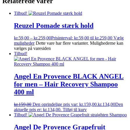
Relaterede varer
Tilbud!
Reuzel Pomade stærk hold
kr.
59,00
–
kr.
259,00
Prisinterval: kr.59,00 til kr.259,00
Vælg
muligheder
Dette vare har flere varianter. Mulighederne kan
vælges på varesiden
Tilbud!
Angel En Provence BLACK ANGEL
for men – Hair Recovery Shampoo
400 ml
kr.
159,00
Den oprindelige pris var: kr.159,00.
kr.
134,00
Den
aktuelle pris er: kr.134,00.
Tilføj til kurv
Tilbud!
Angel De Provence Grapefruit