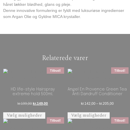
håret lækker blødhed, glans og pleje.
Denne innovative formulering er fyldt med luksuriøse ingredienser
som Argan Olie og Gyldne MICA krystaller.
Relaterede varer
Tilbud!
Tilbud!
HD life-style Hairspray
Angel En Provence Green Tea
extreme hold 500ml.
Anti Dandruff Conditioner
Den oprindelige pris var: kr.199,00.
Den aktuelle pris er: kr.149,00.
Prisinterva
kr.
199,00
kr.
149,00
kr.
142,00
–
kr.
205,00
Dette vare har flere varianter. Mulighederne 
Dette vare 
Vælg muligheder
Vælg muligheder
Tilbud!
Tilbud!