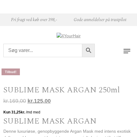
Skip to content
Fri fragt ved køb over 398,-
Gode anmeldelser på trustpilot
Tilbud!
SUBLIME MASK ARGAN 250ml
Den oprindelige pris var: kr.169,00.
Den aktuelle pris er: kr.125,00.
kr.
169,00
kr.
125,00
SUBLIME MASK ARGAN
Denne luxuriøse, genopbyggende Argan Mask med intens exotisk