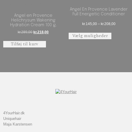
Angel En Provence Lavender
Full Energetic Conditioner
Angel en Provence
Helichrysum Wakening
Prisinterva
kr.
145,00
–
kr.
208,00
Hydration Cream 100 g.
Dette vare 
Den oprindelige pris var: kr.289,00.
Den aktuelle pris er: kr.218,00.
kr.
289,00
kr.
218,00
Vælg muligheder
Tilføj til kurv
4YourHair.dk
Uniquehair
Maja Karstensen