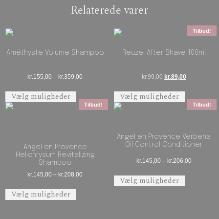
Relaterede varer
Tilbud!
Améthyste Volume Shampoo
Reuzel After Shave 100ml
Prisinterval: kr.155,00 til kr.359,00
Den oprindelige pris 
Den aktuelle 
kr.
155,00
–
kr.
359,00
kr.
99,00
kr.
89,00
Dette vare har flere varianter. Mulighederne 
Dette vare 
Vælg muligheder
Vælg muligheder
Tilbud!
Tilbud!
Angel en Provence Verbena
Oil Control Conditioner
Angel en Provence
Helichrysum Revitalizing
Prisinterva
kr.
145,00
–
kr.
206,00
Shampoo
Dette vare 
Prisinterval: kr.145,00 til kr.208,00
kr.
145,00
–
kr.
208,00
Vælg muligheder
Dette vare har flere varianter. Mulighederne 
Vælg muligheder