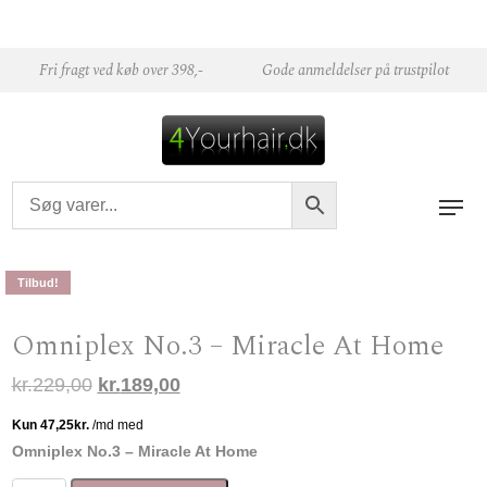
Skip to content
Fri fragt ved køb over 398,-
Gode anmeldelser på trustpilot
Tilbud!
Omniplex No.3 – Miracle At Home
Den oprindelige pris var: kr.229,00.
Den aktuelle pris er: kr.189,00.
kr.
229,00
kr.
189,00
Omniplex No.3 – Miracle At Home