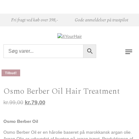
Skip to content
Fri fragt ved køb over 398,-
Gode anmeldelser på trustpilot
Tilbud!
Osmo Berber Oil Hair Treatment
Den oprindelige pris var: kr.99,00.
Den aktuelle pris er: kr.79,00.
kr.
99,00
kr.
79,00
Osmo Berber Oil
Osmo Berber Oil er en hårolie baseret på marokkansk argan olie.
Argan Olie er udvundet af frugten på argan træet. Produktionen af