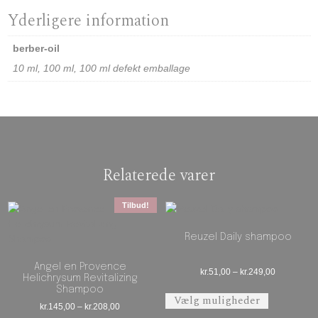
Yderligere information
berber-oil
10 ml, 100 ml, 100 ml defekt emballage
Relaterede varer
Tilbud!
Reuzel Daily shampoo
Angel en Provence
Prisinterval
kr.
51,00
–
kr.
249,00
Helichrysum Revitalizing
Dette vare 
Shampoo
Vælg muligheder
Prisinterval: kr.145,00 til kr.208,00
kr.
145,00
–
kr.
208,00