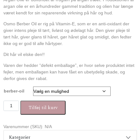
argan olie er en århundreder gammel tradition og olien har længe
været kendt for sin reparerende virkning på hår og hud.
Osmo Berber Oil er rig på Vitamin-E, som er en anti-oxidant der
giver intens pleje til tørt, livløst og ødelagt hår. Den giver pleje til
tørt hår, giver glans til håret, gør håret glat og smidigt, den fedter
ikke og er god til alle hårtyper.
Dit hår vil elske den!!
Varen der hedder “defekt emballage”, er hvor selve produktet intet
fejler, men emballagen kan have fået en ubetydelig skade, og
derfor gives der rabat.
berber-oil
Osmo Berber Oil Hair Treatment antal
Tilføj til kurv
Varenummer (SKU):
N/A
Kategorier