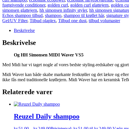
fugtgivende conditioner
,
golden curl
,
golden curl glattejern
,
golden cu
simonsen glattejern
,
hh simonsen infinity styler
,
hh simonsen signature
Echos shampoo tilbud
,
shampoo
,
shampoo til krøllet hår
,
signature sty
Gel/UV Filter
,
Tilbud olaplex
,
Tilbud one dust
,
tilbud volumaster
Beskrivelse
Beskrivelse
Og HH Simonsen MIDI Waver VS5
Med Midi har vi taget nogle af vores bedste styling-redskaber og gjort d
Midi Waver kan både skabe markante festkrøller og det lækre og efters
ikke fås med traditionelle krøllejern. Midi Waver har en keramisk Teflo
Relaterede varer
Reuzel Daily shampoo
kr.
51,00
–
kr.
249,00
Prisinterval: kr.51,00 til kr.249,00
Vælg mu