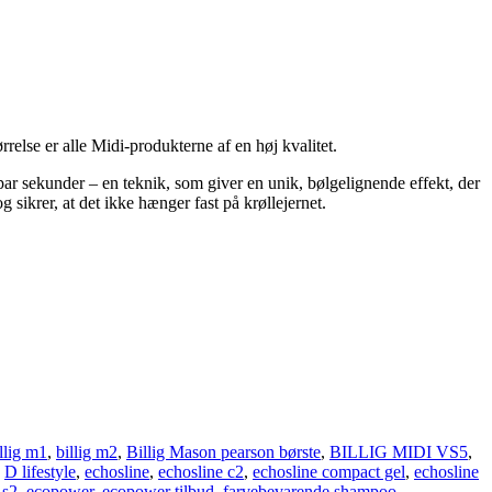
rrelse er alle Midi-produkterne af en høj kvalitet.
ar sekunder – en teknik, som giver en unik, bølgelignende effekt, der
 sikrer, at det ikke hænger fast på krøllejernet.
llig m1
,
billig m2
,
Billig Mason pearson børste
,
BILLIG MIDI VS5
,
,
D lifestyle
,
echosline
,
echosline c2
,
echosline compact gel
,
echosline
 s2
,
ecopower
,
ecopower tilbud
,
farvebevarende shampoo
,