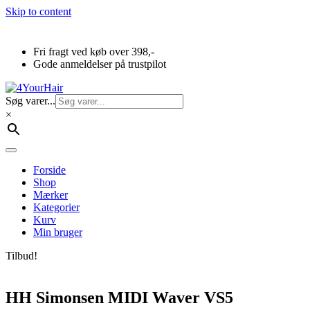
Skip to content
Fri fragt ved køb over 398,-
Gode anmeldelser på trustpilot
Søg varer...
×
Forside
Shop
Mærker
Kategorier
Kurv
Min bruger
Tilbud!
HH Simonsen MIDI Waver VS5