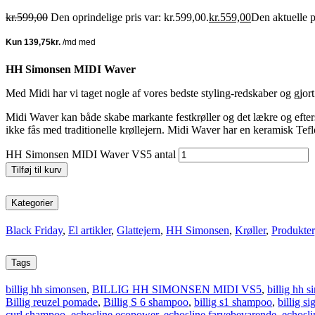
kr.
599,00
Den oprindelige pris var: kr.599,00.
kr.
559,00
Den aktuelle p
HH Simonsen MIDI Waver
Med Midi har vi taget nogle af vores bedste styling-redskaber og gjort d
Midi Waver kan både skabe markante festkrøller og det lækre og efters
ikke fås med traditionelle krøllejern. Midi Waver har en keramisk Teflo
HH Simonsen MIDI Waver VS5 antal
Tilføj til kurv
Kategorier
Black Friday
,
El artikler
,
Glattejern
,
HH Simonsen
,
Krøller
,
Produkter
Tags
billig hh simonsen
,
BILLIG HH SIMONSEN MIDI VS5
,
billig hh s
Billig reuzel pomade
,
Billig S 6 shampoo
,
billig s1 shampoo
,
billig si
curl shampoo
,
echosline ecopower
,
echosline farvebevarende
,
echosl