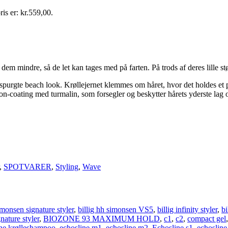
ris er: kr.559,00.
em mindre, så de let kan tages med på farten. På trods af deres lille stø
purgte beach look. Krøllejernet klemmes om håret, hvor det holdes et p
n-coating med turmalin, som forsegler og beskytter hårets yderste lag og
,
SPOTVARER
,
Styling
,
Wave
imonsen signature styler
,
billig hh simonsen VS5
,
billig infinity styler
,
bi
gnature styler
,
BIOZONE 93 MAXIMUM HOLD
,
c1
,
c2
,
compact gel
ine krølleshampoo
,
echosline m1
,
echosline m2
,
Echosline s1
,
echosline