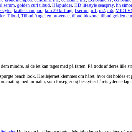
rl serum
,
golden curl tilbud
,
Hårpudder
,
HD lifestyle seaspray
,
hh simo
 styler
,
krølle shampoo
,
kun 29 kr fragt
,
l serum
,
m1
,
m2
,
m6
,
MIDI V
ler
,
Tilbud
,
Tilbud Angel en provence
,
tilbud biozone
,
tilbud golden cur
em mindre, så de let kan tages med på farten. På trods af deres lille stø
purgte beach look. Krøllejernet klemmes om håret, hvor det holdes et p
n-coating med turmalin, som forsegler og beskytter hårets yderste lag og
ligheder
Dette vare har flere varianter. Mulighederne kan vælges på va