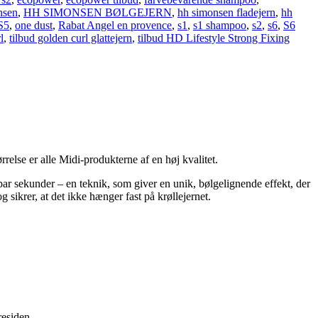
nsen
,
HH SIMONSEN BØLGEJERN
,
hh simonsen fladejern
,
hh
S5
,
one dust
,
Rabat Angel en provence
,
s1
,
s1 shampoo
,
s2
,
s6
,
S6
l
,
tilbud golden curl glattejern
,
tilbud HD Lifestyle Strong Fixing
rrelse er alle Midi-produkterne af en høj kvalitet.
ar sekunder – en teknik, som giver en unik, bølgelignende effekt, der
 sikrer, at det ikke hænger fast på krøllejernet.
residen