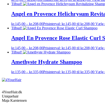
Tilbud!
Angel en Provence Helichrysum Revit
kr.
145,00
–
kr.
208,00
Prisinterval: kr.145,00 til kr.208,00
Vælg 
Tilbud!
Angel En Provence Rose Elastic Curl
kr.
145,00
–
kr.
208,00
Prisinterval: kr.145,00 til kr.208,00
Vælg 
Tilbud!
Amethyste Hydrate Shampoo
kr.
135,00
–
kr.
335,00
Prisinterval: kr.135,00 til kr.335,00
Vælg 
4YourHair.dk
Uniquehair
Maja Karstensen