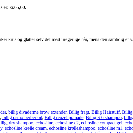
s er: kr.65,00.
irker krus og glatter selv det mest uregerlige hår, mens den samtidig er
nder
,
billig divaderme brow extender
,
Billig fragt
,
Billig Hairstuff
,
Billi
,
billig osmo berber oil
,
Billig reuzel pomade
,
Billig S 6 shampoo
,
bill
llig
,
dry shampoo
,
echosline
,
echosline c2
,
echosline compact gel
,
echo
ay
,
echosline krølle cream
,
echosline krølleshampoo
,
echosline m1
,
echo