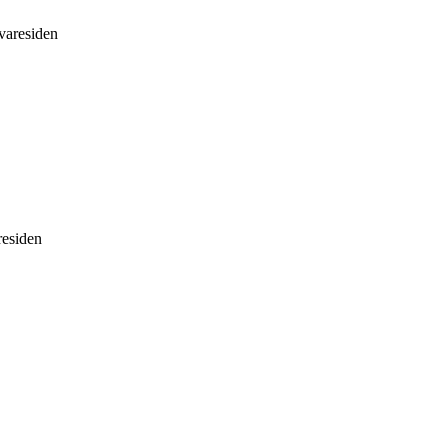
 varesiden
residen