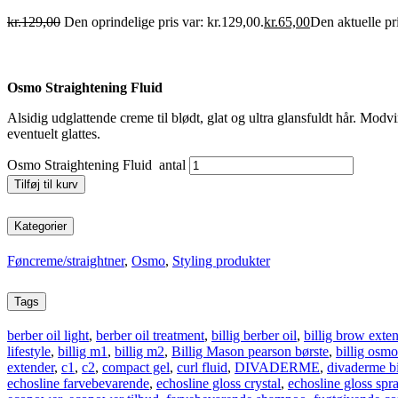
kr.
129,00
Den oprindelige pris var: kr.129,00.
kr.
65,00
Den aktuelle pri
Osmo Straightening Fluid
Alsidig udglattende creme til blødt, glat og ultra glansfuldt hår. Modv
eventuelt glattes.
Osmo Straightening Fluid antal
Tilføj til kurv
Kategorier
Føncreme/straightner
,
Osmo
,
Styling produkter
Tags
berber oil light
,
berber oil treatment
,
billig berber oil
,
billig brow exte
lifestyle
,
billig m1
,
billig m2
,
Billig Mason pearson børste
,
billig osmo
extender
,
c1
,
c2
,
compact gel
,
curl fluid
,
DIVADERME
,
divaderme bi
echosline farvebevarende
,
echosline gloss crystal
,
echosline gloss spr