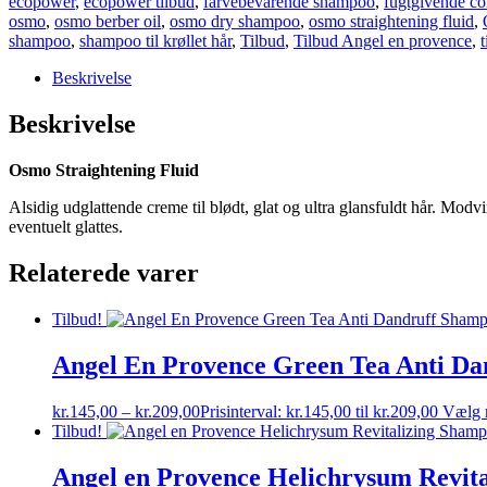
ecopower
,
ecopower tilbud
,
farvebevarende shampoo
,
fugtgivende co
osmo
,
osmo berber oil
,
osmo dry shampoo
,
osmo straightening fluid
,
shampoo
,
shampoo til krøllet hår
,
Tilbud
,
Tilbud Angel en provence
,
Beskrivelse
Beskrivelse
Osmo Straightening Fluid
Alsidig udglattende creme til blødt, glat og ultra glansfuldt hår. Modv
eventuelt glattes.
Relaterede varer
Tilbud!
Angel En Provence Green Tea Anti D
kr.
145,00
–
kr.
209,00
Prisinterval: kr.145,00 til kr.209,00
Vælg 
Tilbud!
Angel en Provence Helichrysum Revit