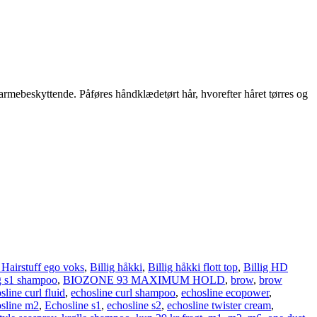
 varmebeskyttende. Påføres håndklædetørt hår, hvorefter håret tørres og
g Hairstuff ego voks
,
Billig håkki
,
Billig håkki flott top
,
Billig HD
ig s1 shampoo
,
BIOZONE 93 MAXIMUM HOLD
,
brow
,
brow
sline curl fluid
,
echosline curl shampoo
,
echosline ecopower
,
sline m2
,
Echosline s1
,
echosline s2
,
echosline twister cream
,