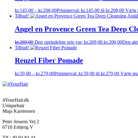
kr.
145,00
–
kr.
208,00
Prisinterval: kr.145,00 til kr.208,00
Vælg 
Tilbud!
Angel en Provence Green Tea Deep Cl
kr.
269,00
Den oprindelige pris var: kr.269,00.
kr.
206,00
Den aktu
Tilbud!
Reuzel Fiber Pomade
kr.
59,00
–
kr.
279,00
Prisinterval: kr.59,00 til kr.279,00
Vælg mu
4YourHair.dk
Uniquehair
Maja Karstensen
Peter Jessens Vej 2
6710 Esbjerg V
Tlf.: 40 94 84 44