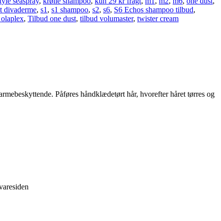
tyle seaspray
,
krølle shampoo
,
kun 29 kr fragt
,
m1
,
m2
,
m6
,
one dust
,
t divaderme
,
s1
,
s1 shampoo
,
s2
,
s6
,
S6 Echos shampoo tilbud
,
 olaplex
,
Tilbud one dust
,
tilbud volumaster
,
twister cream
 varmebeskyttende. Påføres håndklædetørt hår, hvorefter håret tørres og
 varesiden