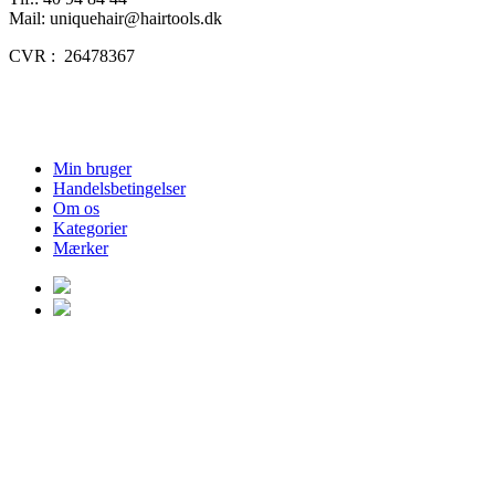
Mail: uniquehair@hairtools.dk
CVR : 26478367
Min bruger
Handelsbetingelser
Om os
Kategorier
Mærker