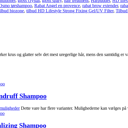
nditioner
,
gloss crystal
,
gloss spary
,
hair treatment
,
Hårpudder
,
HD lifes
Osmo tørshampoo
,
Rabat Angel en provence
,
rabat brow extender
,
raba
tilbud biozone
,
tilbud HD Lifestyle Strong Fixing Gel/UV Filter
,
Tilbud
irker krus og glatter selv det mest uregerlige hår, mens den samtidig er
andruff Shampoo
muligheder
Dette vare har flere varianter. Mulighederne kan vælges på
alizing Shampoo