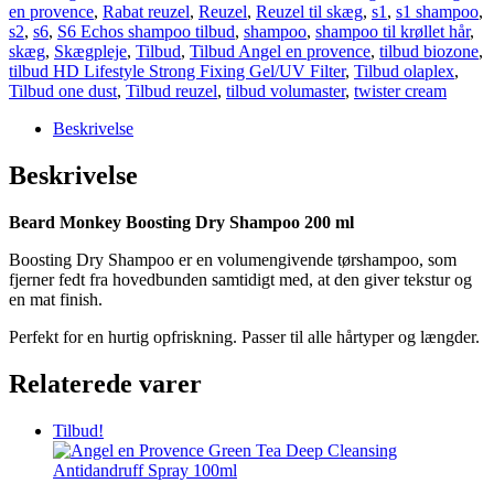
en provence
,
Rabat reuzel
,
Reuzel
,
Reuzel til skæg
,
s1
,
s1 shampoo
,
s2
,
s6
,
S6 Echos shampoo tilbud
,
shampoo
,
shampoo til krøllet hår
,
skæg
,
Skægpleje
,
Tilbud
,
Tilbud Angel en provence
,
tilbud biozone
,
tilbud HD Lifestyle Strong Fixing Gel/UV Filter
,
Tilbud olaplex
,
Tilbud one dust
,
Tilbud reuzel
,
tilbud volumaster
,
twister cream
Beskrivelse
Beskrivelse
Beard Monkey Boosting Dry Shampoo 200 ml
Boosting Dry Shampoo er en volumengivende tørshampoo, som
fjerner fedt fra hovedbunden samtidigt med, at den giver tekstur og
en mat finish.
Perfekt for en hurtig opfriskning. Passer til alle hårtyper og længder.
Relaterede varer
Tilbud!