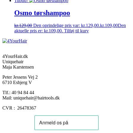
Tilbud!
Osmo tørshampoo
kr.
129,00
Den oprindelige pris var: kr.129,00.
kr.
109,00
Den
aktuelle pris er: kr.109,00.
Tilføj til kurv
4YourHair.dk
Uniquehair
Maja Karstensen
Peter Jessens Vej 2
6710 Esbjerg V
Tlf.: 40 94 84 44
Mail: uniquehair@hairtools.dk
CVR : 26478367