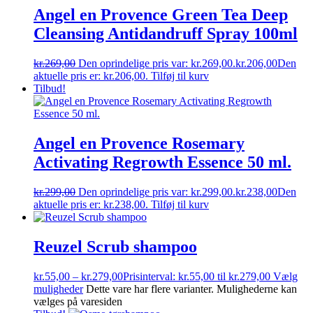
Angel en Provence Green Tea Deep
Cleansing Antidandruff Spray 100ml
kr.
269,00
Den oprindelige pris var: kr.269,00.
kr.
206,00
Den
aktuelle pris er: kr.206,00.
Tilføj til kurv
Tilbud!
Angel en Provence Rosemary
Activating Regrowth Essence 50 ml.
kr.
299,00
Den oprindelige pris var: kr.299,00.
kr.
238,00
Den
aktuelle pris er: kr.238,00.
Tilføj til kurv
Reuzel Scrub shampoo
kr.
55,00
–
kr.
279,00
Prisinterval: kr.55,00 til kr.279,00
Vælg
muligheder
Dette vare har flere varianter. Mulighederne kan
vælges på varesiden