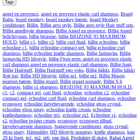
Tags
angel en provence
,
angel en provence elastic curl shampoo
,
Beard
Balm
,
beard monkey
,
beard monkey børste
,
beard Monkey
conditioner
,
Billig
,
Billig aero style
,
Billig aero style Hair stuff one
,
Billig amethyste shampoo
,
Billig Angel en provence
,
Billig Angel
helichrysum
,
billig biozone
,
billig BIOZONE 93 MAXIMUM
HOLD
,
billig c1
,
billig c2
,
billig curl fluid
,
billig echosline
,
billig
echosline c1
,
billig echosline compact gel
,
billig echosline curl
shampoo
,
billig echosline krølle shampoo
,
Billig farmavita
,
Billig
farmavita HD lifestyle
,
billig Fjern term: angel en provence elastic
curl shampoo angel en provence elastic curl shampoo
,
Billig fragt
,
Billig Hairstuff
,
Billig Hairstuff ego voks
,
Billig håkki
,
Billig håkki
flott top
,
Billig HD lifestyle
,
billig m1
,
billig m2
,
Billig Mason
pearson børste
,
Billig reuzel
,
Billig reuzel pomade
,
Billig S 6
shampoo
,
billig s1 shampoo
,
BIOZONE 93 MAXIMUM HOLD
,
c1
,
c2
,
compact gel
,
curl fluid
,
echosline
,
echosline c2
,
echosline
compact gel
,
echosline curl fluid
,
echosline curl shampoo
,
echosline
ecopower
,
echosline farvebevarende
,
echosline gloss crystal
,
echosline gloss spray
,
echosline krølle cream
,
echosline
krølleshampoo
,
echosline m1
,
echosline m2
,
Echosline s1
,
echosline
s2
,
echosline twister cream
,
ecopower
,
ecopower tilbud
,
farvebevarende shampoo
,
fugtgivende conditioner
,
gloss crystal
,
gloss spary
,
Hårpudder
,
HD lifestyle seaspray
,
krølle shampoo
,
kun
29 kr fragt
,
m1
,
m2
,
m6
,
one dust
,
Produkter til skæg
,
Rabat Angel