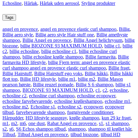
Echosline
,
Hårlak
,
Hårlak uden aerosol
,
Styling produkter
Tags
angel en provence
,
angel en provence elastic curl shampoo
,
Billig
,
Billig aero style
,
Billig aero style Hair stuff one
,
Billig amethyste
shampoo
,
Billig Angel en provence
,
Billig Angel helichrysum
,
billig
biozone
,
billig BIOZONE 93 MAXIMUM HOLD
,
billig c1
,
billig
c2
,
billig echosline
,
billig echosline c1
,
billig echosline curl
shampoo
,
billig echosline krølle shampoo
,
Billig farmavita
,
Billig
farmavita HD lifestyle
,
billig Fjern term: angel en provence elastic
curl shampoo angel en provence elastic curl shampoo
,
Billig fragt
,
Billig Hairstuff
,
Billig Hairstuff ego voks
,
Billig håkki
,
Billig håkki
flott top
,
Billig HD lifestyle
,
billig m1
,
billig m2
,
Billig Mason
pearson børste
,
Billig reuzel pomade
,
Billig S 6 shampoo
,
billig s1
shampoo
,
BIOZONE 93 MAXIMUM HOLD
,
c1
,
c2
,
echosline
,
echosline c2
,
echosline curl shampoo
,
echosline ecopower
,
echosline farvebevarende
,
echosline krølleshampoo
,
echosline m1
,
echosline m2
,
Echosline s1
,
echosline s2
,
ecopower
,
ecopower
tilbud
,
farvebevarende shampoo
,
fugtgivende conditioner
,
Hårpudder
,
HD lifestyle seaspray
,
krølle shampoo
,
kun 29 kr fragt
,
m1
,
m2
,
m6
,
one dust
,
Rabat Angel en provence
,
s1
,
s1 shampoo
,
s2
,
s6
,
S6 Echos shampoo tilbud
,
shampoo
,
shampoo til krøllet hår
,
Tilbud
,
Tilbud Angel en provence
,
tilbud biozone
,
tilbud HD