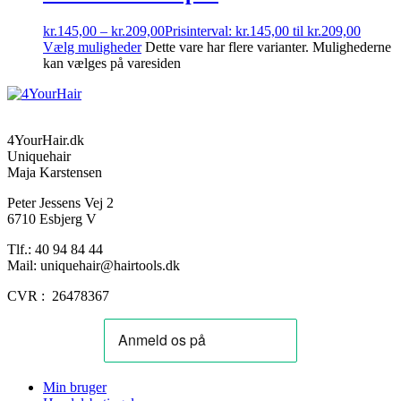
kr.
145,00
–
kr.
209,00
Prisinterval: kr.145,00 til kr.209,00
Vælg muligheder
Dette vare har flere varianter. Mulighederne
kan vælges på varesiden
4YourHair.dk
Uniquehair
Maja Karstensen
Peter Jessens Vej 2
6710 Esbjerg V
Tlf.: 40 94 84 44
Mail: uniquehair@hairtools.dk
CVR : 26478367
Min bruger