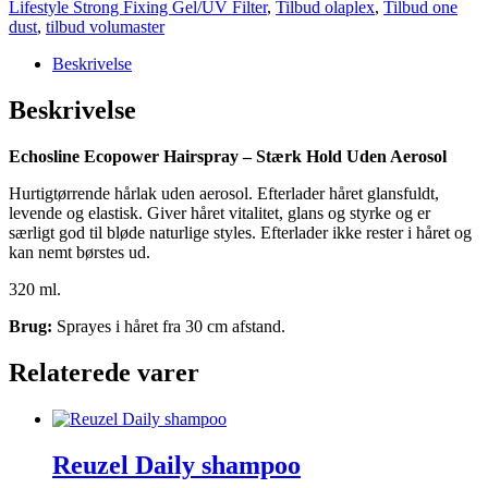
Lifestyle Strong Fixing Gel/UV Filter
,
Tilbud olaplex
,
Tilbud one
dust
,
tilbud volumaster
Beskrivelse
Beskrivelse
Echosline Ecopower Hairspray – Stærk Hold Uden Aerosol
Hurtigtørrende hårlak uden aerosol. Efterlader håret glansfuldt,
levende og elastisk. Giver håret vitalitet, glans og styrke og er
særligt god til bløde naturlige styles. Efterlader ikke rester i håret og
kan nemt børstes ud.
320 ml.
Brug:
Sprayes i håret fra 30 cm afstand.
Relaterede varer
Reuzel Daily shampoo