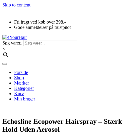
Skip to content
Fri fragt ved køb over 398,-
Gode anmeldelser på trustpilot
Søg varer...
×
Forside
Shop
Mærker
Kategorier
Kurv
Min bruger
Echosline Ecopower Hairspray – Stærk
Hold Uden Aerosol