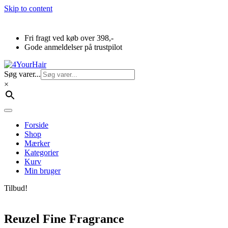
Skip to content
Fri fragt ved køb over 398,-
Gode anmeldelser på trustpilot
Søg varer...
×
Forside
Shop
Mærker
Kategorier
Kurv
Min bruger
Tilbud!
Reuzel Fine Fragrance