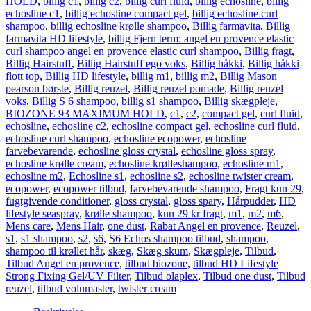
HOLD
,
billig c1
,
billig c2
,
billig curl fluid
,
billig echosline
,
billig
echosline c1
,
billig echosline compact gel
,
billig echosline curl
shampoo
,
billig echosline krølle shampoo
,
Billig farmavita
,
Billig
farmavita HD lifestyle
,
billig Fjern term: angel en provence elastic
curl shampoo angel en provence elastic curl shampoo
,
Billig fragt
,
Billig Hairstuff
,
Billig Hairstuff ego voks
,
Billig håkki
,
Billig håkki
flott top
,
Billig HD lifestyle
,
billig m1
,
billig m2
,
Billig Mason
pearson børste
,
Billig reuzel
,
Billig reuzel pomade
,
Billig reuzel
voks
,
Billig S 6 shampoo
,
billig s1 shampoo
,
Billig skægpleje
,
BIOZONE 93 MAXIMUM HOLD
,
c1
,
c2
,
compact gel
,
curl fluid
,
echosline
,
echosline c2
,
echosline compact gel
,
echosline curl fluid
,
echosline curl shampoo
,
echosline ecopower
,
echosline
farvebevarende
,
echosline gloss crystal
,
echosline gloss spray
,
echosline krølle cream
,
echosline krølleshampoo
,
echosline m1
,
echosline m2
,
Echosline s1
,
echosline s2
,
echosline twister cream
,
ecopower
,
ecopower tilbud
,
farvebevarende shampoo
,
Fragt kun 29
,
fugtgivende conditioner
,
gloss crystal
,
gloss spary
,
Hårpudder
,
HD
lifestyle seaspray
,
krølle shampoo
,
kun 29 kr fragt
,
m1
,
m2
,
m6
,
Mens care
,
Mens Hair
,
one dust
,
Rabat Angel en provence
,
Reuzel
,
s1
,
s1 shampoo
,
s2
,
s6
,
S6 Echos shampoo tilbud
,
shampoo
,
shampoo til krøllet hår
,
skæg
,
Skæg skum
,
Skægpleje
,
Tilbud
,
Tilbud Angel en provence
,
tilbud biozone
,
tilbud HD Lifestyle
Strong Fixing Gel/UV Filter
,
Tilbud olaplex
,
Tilbud one dust
,
Tilbud
reuzel
,
tilbud volumaster
,
twister cream