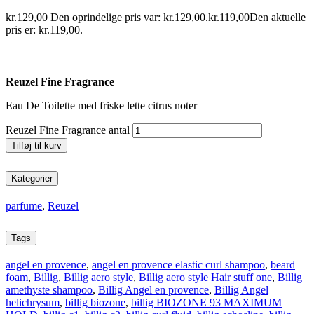
kr.
129,00
Den oprindelige pris var: kr.129,00.
kr.
119,00
Den aktuelle
pris er: kr.119,00.
Reuzel Fine Fragrance
Eau De Toilette med friske lette citrus noter
Reuzel Fine Fragrance antal
Tilføj til kurv
Kategorier
parfume
,
Reuzel
Tags
angel en provence
,
angel en provence elastic curl shampoo
,
beard
foam
,
Billig
,
Billig aero style
,
Billig aero style Hair stuff one
,
Billig
amethyste shampoo
,
Billig Angel en provence
,
Billig Angel
helichrysum
,
billig biozone
,
billig BIOZONE 93 MAXIMUM