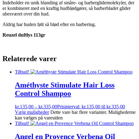
Indeholder en unik blanding af småre- og barberglidemolekyler, der
er kombineret med en kraftig hudblødgører, så barberbladet glider
ubesværet over din hud.
Aldrig har huden følt så blød efter en barbering.
Reuzel duftlys 113gr
Relaterede varer
Tilbud!
Améthyste Stimulate Hair Loss
Control Shampoo
kr.
135,00
–
kr.
335,00
Prisinterval: kr.135,00 til kr.335,00
Vælg muligheder
Dette vare har flere varianter. Mulighederne
kan vælges på varesiden
Tilbud!
Angel en Provence Verbena Oil