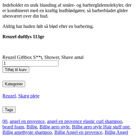
Indeholder en unik blanding af småre- og barberglidemolekyler, der
er kombineret med en kraftig hudblødgører, så barberbladet glider
ubesværet over din hud.
Aldrig har huden følt så blød efter en barbering.
Reuzel duftlys 113gr
Reuzel Giftbox S**t, Shower, Shave antal
Tilføj til kurv
Kategorier
Reuzel
,
Skæg pleje
Tags
00
,
angel en provence
,
angel en provence elastic curl shampoo
,
beard foam
,
Billig
,
Billig aero style
,
Billig aero style Hair stuff one
,
Billig amethyste shampoo
,
Billig Angel en provence
,
Billig Angel