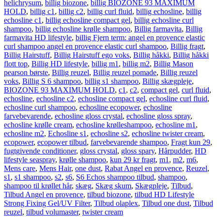
helichrysum
,
billig biozone
,
billig BIOZONE 93 MAXIMUM
HOLD
,
billig c1
,
billig c2
,
billig curl fluid
,
billig echosline
,
billig
echosline c1
,
billig echosline compact gel
,
billig echosline curl
shampoo
,
billig echosline krølle shampoo
,
Billig farmavita
,
Billig
farmavita HD lifestyle
,
billig Fjern term: angel en provence elastic
curl shampoo angel en provence elastic curl shampoo
,
Billig fragt
,
Billig Hairstuff
,
Billig Hairstuff ego voks
,
Billig håkki
,
Billig håkki
flott top
,
Billig HD lifestyle
,
billig m1
,
billig m2
,
Billig Mason
pearson børste
,
Billig reuzel
,
Billig reuzel pomade
,
Billig reuzel
voks
,
Billig S 6 shampoo
,
billig s1 shampoo
,
Billig skægpleje
,
BIOZONE 93 MAXIMUM HOLD
,
c1
,
c2
,
compact gel
,
curl fluid
,
echosline
,
echosline c2
,
echosline compact gel
,
echosline curl fluid
,
echosline curl shampoo
,
echosline ecopower
,
echosline
farvebevarende
,
echosline gloss crystal
,
echosline gloss spray
,
echosline krølle cream
,
echosline krølleshampoo
,
echosline m1
,
echosline m2
,
Echosline s1
,
echosline s2
,
echosline twister cream
,
ecopower
,
ecopower tilbud
,
farvebevarende shampoo
,
Fragt kun 29
,
fugtgivende conditioner
,
gloss crystal
,
gloss spary
,
Hårpudder
,
HD
lifestyle seaspray
,
krølle shampoo
,
kun 29 kr fragt
,
m1
,
m2
,
m6
,
Mens care
,
Mens Hair
,
one dust
,
Rabat Angel en provence
,
Reuzel
,
s1
,
s1 shampoo
,
s2
,
s6
,
S6 Echos shampoo tilbud
,
shampoo
,
shampoo til krøllet hår
,
skæg
,
Skæg skum
,
Skægpleje
,
Tilbud
,
Tilbud Angel en provence
,
tilbud biozone
,
tilbud HD Lifestyle
Strong Fixing Gel/UV Filter
,
Tilbud olaplex
,
Tilbud one dust
,
Tilbud
reuzel
,
tilbud volumaster
,
twister cream