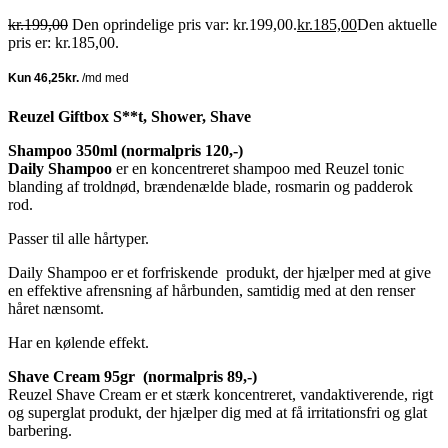
kr.
199,00
Den oprindelige pris var: kr.199,00.
kr.
185,00
Den aktuelle
pris er: kr.185,00.
Reuzel Giftbox S**t, Shower, Shave
Shampoo 350ml (normalpris 120,-)
Daily Shampoo
er en koncentreret shampoo med Reuzel tonic
blanding af troldnød, brændenælde blade, rosmarin og padderok
rod.
Passer til alle hårtyper.
Daily Shampoo er et forfriskende produkt, der hjælper med at give
en effektive afrensning af hårbunden, samtidig med at den renser
håret nænsomt.
Har en kølende effekt.
Shave Cream 95gr
(normalpris 89,-)
Reuzel Shave Cream er et stærk koncentreret, vandaktiverende, rigt
og superglat produkt, der hjælper dig med at få irritationsfri og glat
barbering.