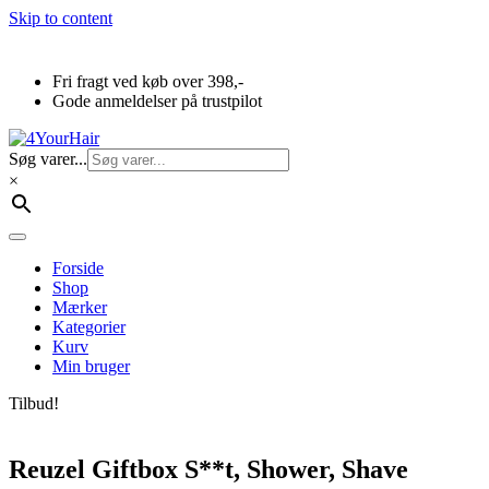
Skip to content
Fri fragt ved køb over 398,-
Gode anmeldelser på trustpilot
Søg varer...
×
Forside
Shop
Mærker
Kategorier
Kurv
Min bruger
Tilbud!
Reuzel Giftbox S**t, Shower, Shave