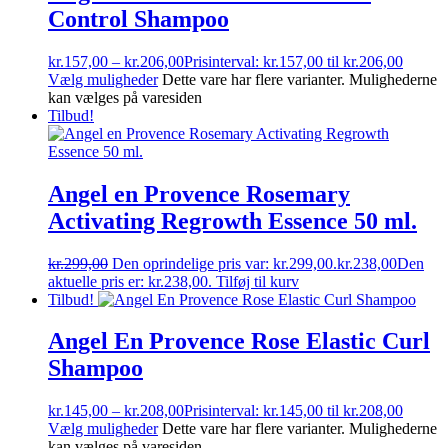
Control Shampoo
kr.
157,00
–
kr.
206,00
Prisinterval: kr.157,00 til kr.206,00
Vælg muligheder
Dette vare har flere varianter. Mulighederne
kan vælges på varesiden
Tilbud!
Angel en Provence Rosemary
Activating Regrowth Essence 50 ml.
kr.
299,00
Den oprindelige pris var: kr.299,00.
kr.
238,00
Den
aktuelle pris er: kr.238,00.
Tilføj til kurv
Tilbud!
Angel En Provence Rose Elastic Curl
Shampoo
kr.
145,00
–
kr.
208,00
Prisinterval: kr.145,00 til kr.208,00
Vælg muligheder
Dette vare har flere varianter. Mulighederne
kan vælges på varesiden