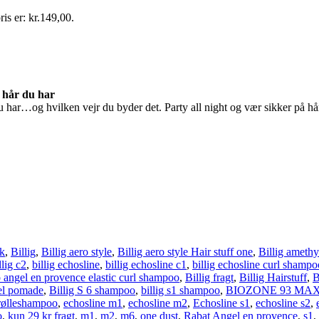
ris er: kr.149,00.
e hår du har
 hår du har…og hvilken vejr du byder det. Party all night og vær si
ak
,
Billig
,
Billig aero style
,
Billig aero style Hair stuff one
,
Billig ameth
llig c2
,
billig echosline
,
billig echosline c1
,
billig echosline curl shampo
o angel en provence elastic curl shampoo
,
Billig fragt
,
Billig Hairstuff
,
B
zel pomade
,
Billig S 6 shampoo
,
billig s1 shampoo
,
BIOZONE 93 MA
rølleshampoo
,
echosline m1
,
echosline m2
,
Echosline s1
,
echosline s2
,
o
,
kun 29 kr fragt
,
m1
,
m2
,
m6
,
one dust
,
Rabat Angel en provence
,
s1
,