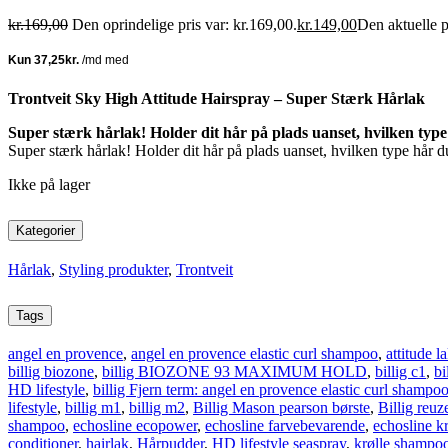
kr.
169,00
Den oprindelige pris var: kr.169,00.
kr.
149,00
Den aktuelle p
Trontveit Sky High Attitude Hairspray – Super Stærk Hårlak
Super stærk hårlak! Holder dit hår på plads uanset, hvilken typ
Super stærk hårlak! Holder dit hår på plads uanset, hvilken type
Ikke på lager
Kategorier
Hårlak
,
Styling produkter
,
Trontveit
Tags
angel en provence
,
angel en provence elastic curl shampoo
,
attitude l
billig biozone
,
billig BIOZONE 93 MAXIMUM HOLD
,
billig c1
,
bi
HD lifestyle
,
billig Fjern term: angel en provence elastic curl shampo
lifestyle
,
billig m1
,
billig m2
,
Billig Mason pearson børste
,
Billig reu
shampoo
,
echosline ecopower
,
echosline farvebevarende
,
echosline k
conditioner
,
hairlak
,
Hårpudder
,
HD lifestyle seaspray
,
krølle shampo