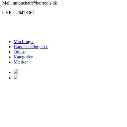
Mail: uniquehair@hairtools.dk
CVR : 26478367
Min bruger
Handelsbetingelser
Om os
Kategorier
Mærker