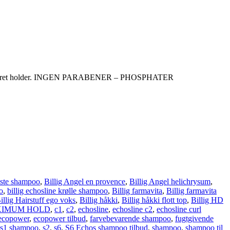
kker på håret holder. INGEN PARABENER – PHOSPHATER
yste shampoo
,
Billig Angel en provence
,
Billig Angel helichrysum
,
o
,
billig echosline krølle shampoo
,
Billig farmavita
,
Billig farmavita
illig Hairstuff ego voks
,
Billig håkki
,
Billig håkki flott top
,
Billig HD
XIMUM HOLD
,
c1
,
c2
,
echosline
,
echosline c2
,
echosline curl
ecopower
,
ecopower tilbud
,
farvebevarende shampoo
,
fugtgivende
s1 shampoo
,
s2
,
s6
,
S6 Echos shampoo tilbud
,
shampoo
,
shampoo til