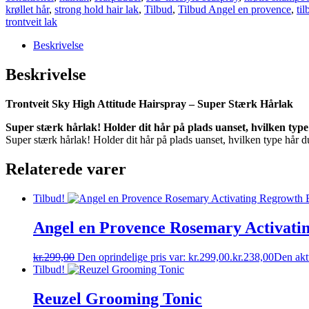
krøllet hår
,
strong hold hair lak
,
Tilbud
,
Tilbud Angel en provence
,
ti
trontveit lak
Beskrivelse
Beskrivelse
Trontveit Sky High Attitude Hairspray – Super Stærk Hårlak
Super stærk hårlak! Holder dit hår på plads uanset, hvilken typ
Super stærk hårlak! Holder dit hår på plads uanset, hvilken type
Relaterede varer
Tilbud!
Angel en Provence Rosemary Activatin
kr.
299,00
Den oprindelige pris var: kr.299,00.
kr.
238,00
Den aktu
Tilbud!
Reuzel Grooming Tonic