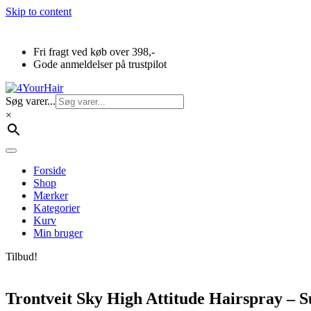
Skip to content
Fri fragt ved køb over 398,-
Gode anmeldelser på trustpilot
Søg varer...
×
Forside
Shop
Mærker
Kategorier
Kurv
Min bruger
Tilbud!
Trontveit Sky High Attitude Hairspray – 