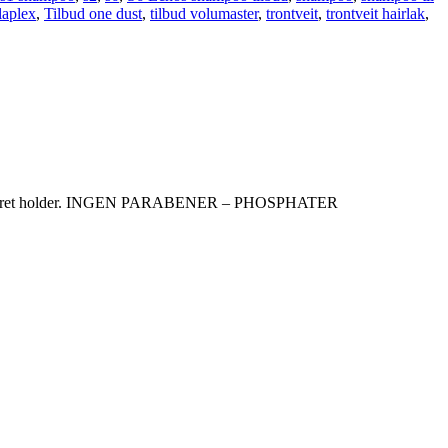
laplex
,
Tilbud one dust
,
tilbud volumaster
,
trontveit
,
trontveit hairlak
,
kker på håret holder. INGEN PARABENER – PHOSPHATER