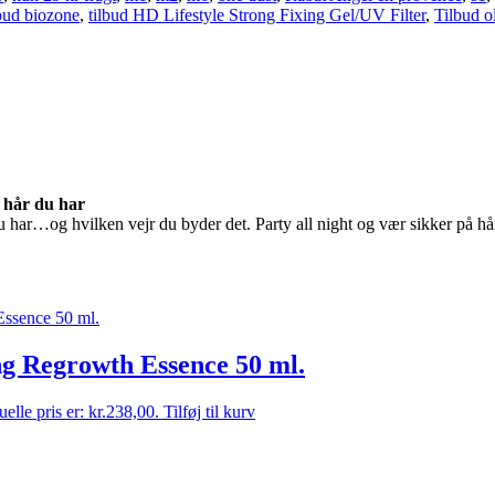
lbud biozone
,
tilbud HD Lifestyle Strong Fixing Gel/UV Filter
,
Tilbud o
e hår du har
 hår du har…og hvilken vejr du byder det. Party all night og vær si
g Regrowth Essence 50 ml.
elle pris er: kr.238,00.
Tilføj til kurv